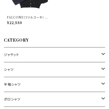
FALCONE（ファルコーネ） カ
ーディガン R0406 24521
¥22,550
CATEGORY
ジャケット
～44/S
シャツ
46/M
～44/S
半袖シャツ
48/L
46/M
～44/S
ポロシャツ