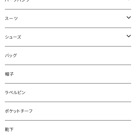
ハーフパンツ
50/XL～
48/L
46/M
～44/S
スーツ
50/XL～
48/L
46/M
～44/S
シューズ
50/XL～
48/L
46/M
～25.5cm
バッグ
50/XL～
48/L
26cm～
帽子
50/XL～
27cm～
ラペルピン
28cm～
ポケットチーフ
靴下