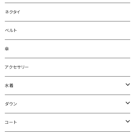
ネクタイ
ベルト
傘
アクセサリー
水着
～44/S
ダウン
46/M
～44/S
コート