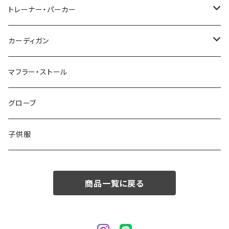
48/L
46/M
～44/S
トレーナー・パーカー
50/XL～
48/L
46/M
～44/S
カーディガン
50/XL～
48/L
46/M
～44/S
マフラー・ストール
50/XL～
48/L
46/M
グローブ
50/XL～
48/L
子供服
50/XL～
商品一覧に戻る