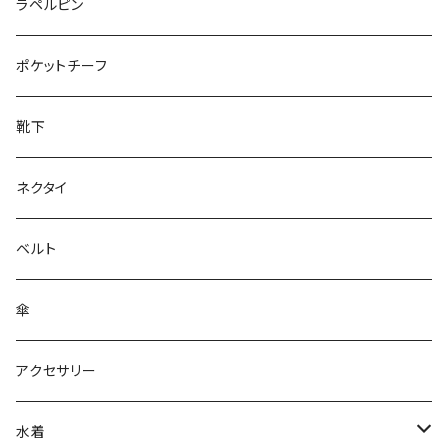
50/XL～
27cm～
ラペルピン
28cm～
ポケットチーフ
靴下
ネクタイ
ベルト
傘
アクセサリー
水着