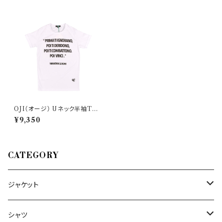
OJI（オージ） Uネック半袖Tシ
ャツ 24567
¥9,350
CATEGORY
ジャケット
～44/S
シャツ