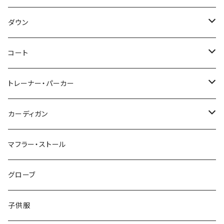
～44/S
ダウン
46/M
～44/S
コート
48/L
46/M
～44/S
トレーナー・パーカー
50/XL～
48/L
46/M
～44/S
カーディガン
50/XL～
48/L
46/M
～44/S
マフラー・ストール
50/XL～
48/L
46/M
グローブ
50/XL～
48/L
子供服