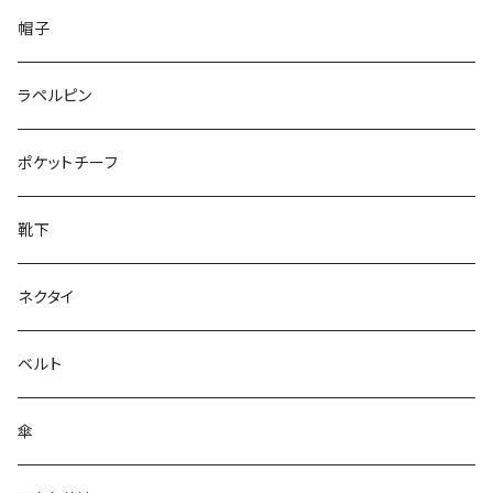
50/XL～
48/L
26cm～
帽子
50/XL～
27cm～
ラペルピン
28cm～
ポケットチーフ
靴下
ネクタイ
ベルト
傘