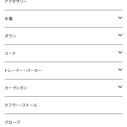
アクセサリー
水着
～44/S
ダウン
46/M
～44/S
コート
48/L
46/M
～44/S
トレーナー・パーカー
50/XL～
48/L
46/M
～44/S
カーディガン
50/XL～
48/L
46/M
～44/S
マフラー・ストール
50/XL～
48/L
46/M
グローブ