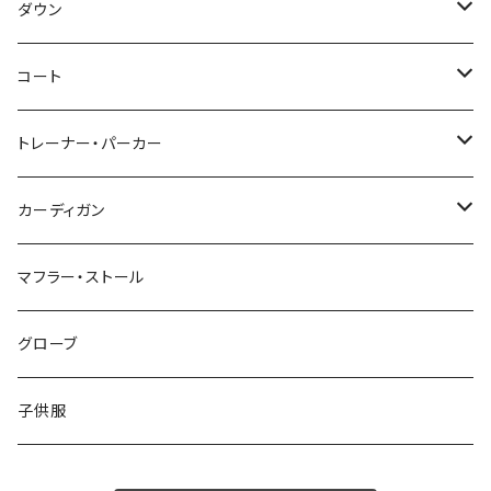
～44/S
ダウン
46/M
～44/S
コート
48/L
46/M
～44/S
トレーナー・パーカー
50/XL～
48/L
46/M
～44/S
カーディガン
50/XL～
48/L
46/M
～44/S
マフラー・ストール
50/XL～
48/L
46/M
グローブ
50/XL～
48/L
子供服
50/XL～