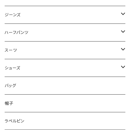
50/XL～
48/L
46/M
～44/S
ジーンズ
50/XL～
48/L
46/M
～44/S
ハーフパンツ
50/XL～
48/L
46/M
～44/S
スーツ
50/XL～
48/L
46/M
～44/S
シューズ
50/XL～
48/L
46/M
～25.5cm
バッグ
50/XL～
48/L
26cm～
帽子
50/XL～
27cm～
ラペルピン