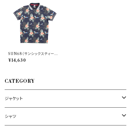
SUN68（サンシックスティーエ
イト） 半袖ポロシャツ A30122
¥14,630
24801
CATEGORY
ジャケット
～44/S
シャツ