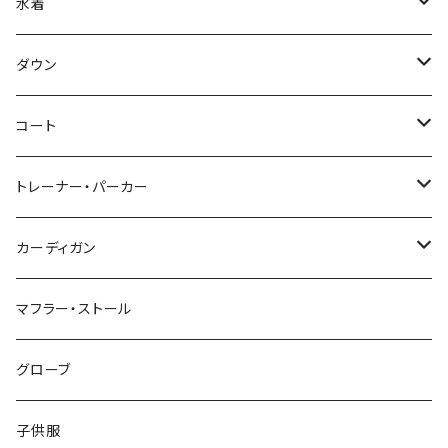
水着
～44/S
ダウン
46/M
～44/S
コート
48/L
46/M
～44/S
トレーナー・パーカー
50/XL～
48/L
46/M
～44/S
カーディガン
50/XL～
48/L
46/M
～44/S
マフラー・ストール
50/XL～
48/L
46/M
グローブ
50/XL～
48/L
子供服