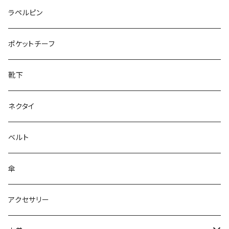
50/XL～
27cm～
ラペルピン
28cm～
ポケットチーフ
靴下
ネクタイ
ベルト
傘
アクセサリー