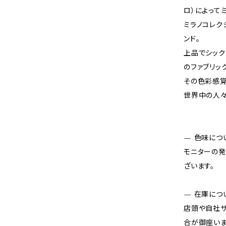
ロ）によって
ミラノコレク
ンド。
上品でシック
のファブリッ
その色彩感覚
世界中の人々
— 色味につ
モニターの発
ざいます。
— 在庫につ
店頭や自社サ
合が御座いま