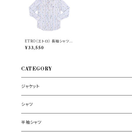
ETRO（エトロ） 長袖シャツ 1
K526 5260 25059
¥33,550
CATEGORY
ジャケット
～44/S
シャツ
46/M
～44/S
半袖シャツ