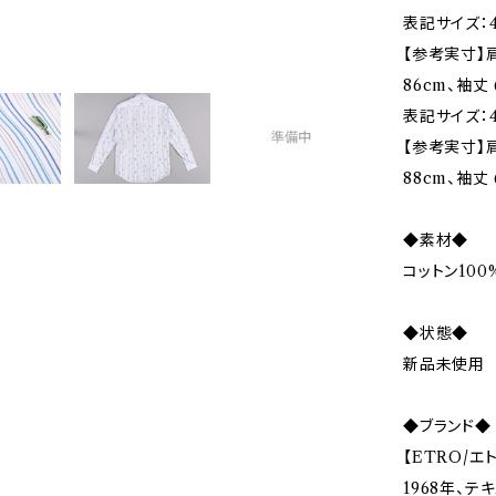
表記サイズ：4
【参考実寸】肩
86cm、袖丈 
表記サイズ：4
【参考実寸】肩
88cm、袖丈 
◆素材◆
コットン100
◆状態◆
新品未使用
◆ブランド◆
【ETRO/エ
1968年、テ