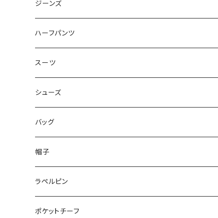
50/XL～
48/L
46/M
～44/S
ジーンズ
50/XL～
48/L
46/M
～44/S
ハーフパンツ
50/XL～
48/L
46/M
～44/S
スーツ
50/XL～
48/L
46/M
～44/S
シューズ
50/XL～
48/L
46/M
～25.5cm
バッグ
50/XL～
48/L
26cm～
帽子
50/XL～
27cm～
ラペルピン
28cm～
ポケットチーフ