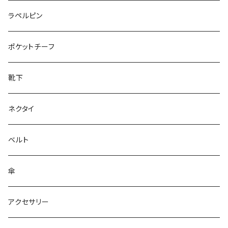
50/XL～
27cm～
ラペルピン
28cm～
ポケットチーフ
靴下
ネクタイ
ベルト
傘
アクセサリー