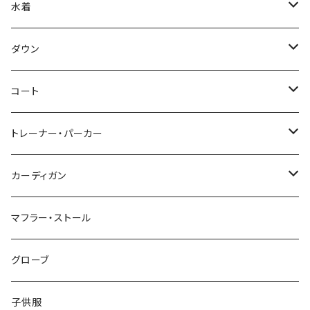
水着
～44/S
ダウン
46/M
～44/S
コート
48/L
46/M
～44/S
トレーナー・パーカー
50/XL～
48/L
46/M
～44/S
カーディガン
50/XL～
48/L
46/M
～44/S
マフラー・ストール
50/XL～
48/L
46/M
グローブ
50/XL～
48/L
子供服