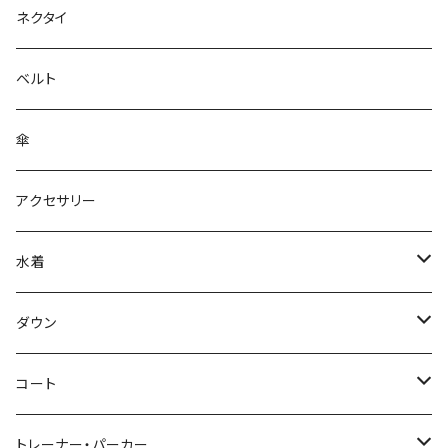
ネクタイ
ベルト
傘
アクセサリー
水着
～44/S
ダウン
46/M
～44/S
コート
48/L
46/M
～44/S
トレーナー・パーカー