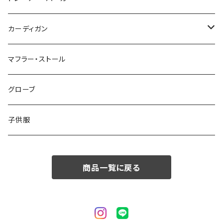
50/XL～
48/L
46/M
～44/S
カーディガン
50/XL～
48/L
46/M
～44/S
マフラー・ストール
50/XL～
48/L
46/M
グローブ
50/XL～
48/L
子供服
50/XL～
商品一覧に戻る