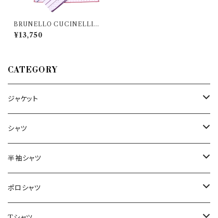
BRUNELLO CUCINELLI
（ブルネロクチネリ） ポケットチ
¥13,750
ーフ ML8490091 25504
CATEGORY
ジャケット
～44/S
シャツ
46/M
～44/S
半袖シャツ
48/L
46/M
～44/S
ポロシャツ
50/XL～
48/L
46/M
～44/S
Tシャツ