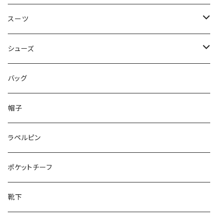
50/XL～
48/L
46/M
～44/S
スーツ
50/XL～
48/L
46/M
～44/S
シューズ
50/XL～
48/L
46/M
～25.5cm
バッグ
50/XL～
48/L
26cm～
帽子
50/XL～
27cm～
ラペルピン
28cm～
ポケットチーフ
靴下