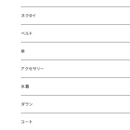
ネクタイ
ベルト
傘
アクセサリー
水着
～44/S
ダウン
46/M
～44/S
コート