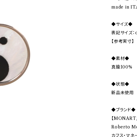
made in I
◆サイズ◆
表記サイズ：on
【参考実寸】
◆素材◆
真鍮100%
◆状態◆
新品未使用
◆ブランド◆
【MONART
Roberto
カフス・マネ