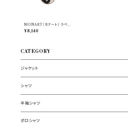
MONART（モナート） ラペル
ピン SC/SP/RP 25698
¥8,140
CATEGORY
ジャケット
～44/S
シャツ
46/M
～44/S
半袖シャツ
48/L
46/M
～44/S
ポロシャツ