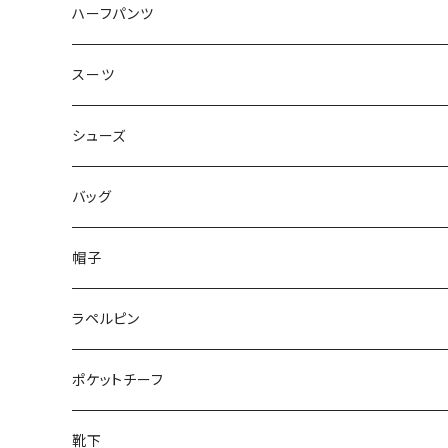
50/XL～
48/L
46/M
～44/S
ハーフパンツ
50/XL～
48/L
46/M
～44/S
スーツ
50/XL～
48/L
46/M
～44/S
シューズ
50/XL～
48/L
46/M
～25.5cm
バッグ
50/XL～
48/L
26cm～
帽子
50/XL～
27cm～
ラペルピン
28cm～
ポケットチーフ
靴下