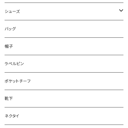
50/XL～
48/L
46/M
～44/S
シューズ
50/XL～
48/L
46/M
～25.5cm
バッグ
50/XL～
48/L
26cm～
帽子
50/XL～
27cm～
ラペルピン
28cm～
ポケットチーフ
靴下
ネクタイ