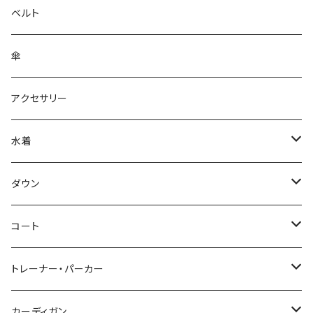
ベルト
傘
アクセサリー
水着
～44/S
ダウン
46/M
～44/S
コート
48/L
46/M
～44/S
トレーナー・パーカー
50/XL～
48/L
46/M
～44/S
カーディガン