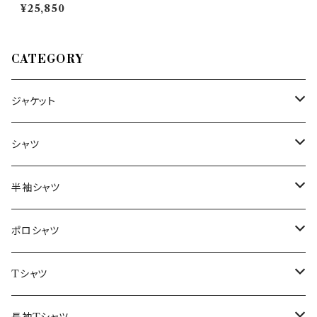
O90B00 O741U 6113 25702
¥25,850
CATEGORY
ジャケット
～44/S
シャツ
46/M
～44/S
半袖シャツ
48/L
46/M
～44/S
ポロシャツ
50/XL～
48/L
46/M
～44/S
Tシャツ
50/XL～
48/L
46/M
～44/S