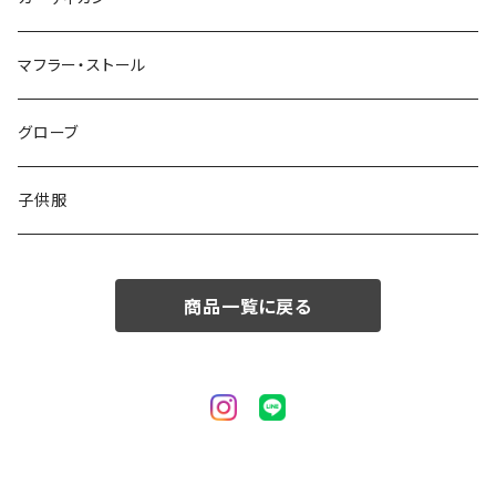
50/XL～
48/L
46/M
～44/S
マフラー・ストール
50/XL～
48/L
46/M
グローブ
50/XL～
48/L
子供服
50/XL～
商品一覧に戻る