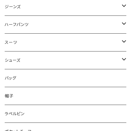
50/XL～
48/L
46/M
～44/S
ジーンズ
50/XL～
48/L
46/M
～44/S
ハーフパンツ
50/XL～
48/L
46/M
～44/S
スーツ
50/XL～
48/L
46/M
～44/S
シューズ
50/XL～
48/L
46/M
～25.5cm
バッグ
50/XL～
48/L
26cm～
帽子
50/XL～
27cm～
ラペルピン