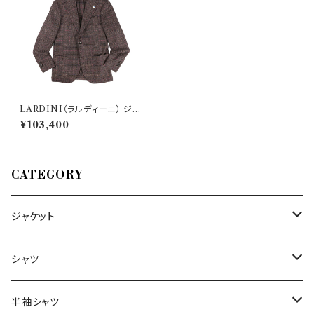
LARDINI（ラルディーニ） ジャ
ケット IM534AE 26280
¥103,400
CATEGORY
ジャケット
～44/S
シャツ
46/M
～44/S
半袖シャツ