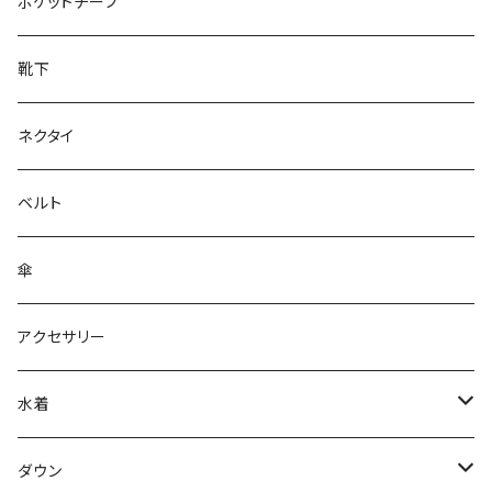
28cm～
ポケットチーフ
靴下
ネクタイ
ベルト
傘
アクセサリー
水着
～44/S
ダウン