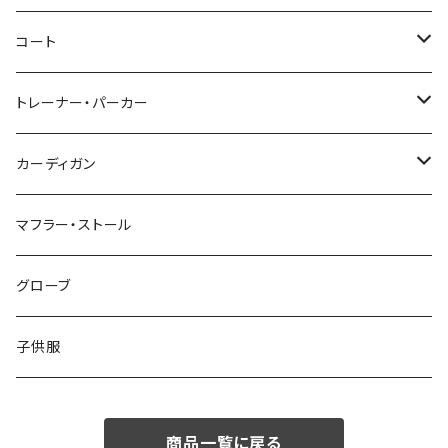
46/M
～44/S
コート
48/L
46/M
～44/S
トレーナー・パーカー
50/XL～
48/L
46/M
～44/S
カーディガン
50/XL～
48/L
46/M
～44/S
マフラー・ストール
50/XL～
48/L
46/M
グローブ
50/XL～
48/L
子供服
50/XL～
商品一覧に戻る