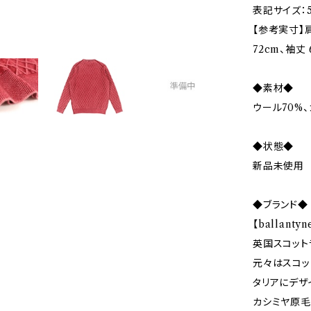
表記サイズ：5
【参考実寸】肩
72cm、袖丈 
◆素材◆
ウール70%、
◆状態◆
新品未使用
◆ブランド◆
【ballant
英国スコット
元々はスコッ
タリアにデザ
カシミヤ原毛