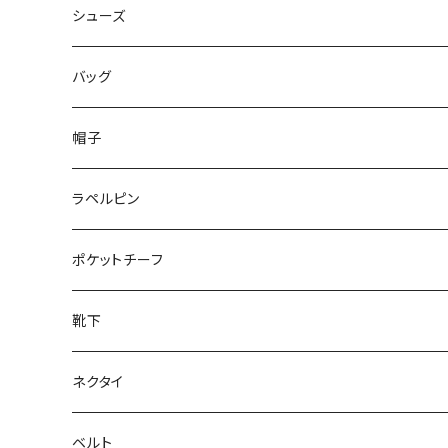
50/XL～
48/L
46/M
～44/S
シューズ
50/XL～
48/L
46/M
～25.5cm
バッグ
50/XL～
48/L
26cm～
帽子
50/XL～
27cm～
ラペルピン
28cm～
ポケットチーフ
靴下
ネクタイ
ベルト