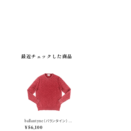
最近チェックした商品
ballantyne（バランタイン） 丸
首セーター P2P000 12WT
¥56,100
0 26403