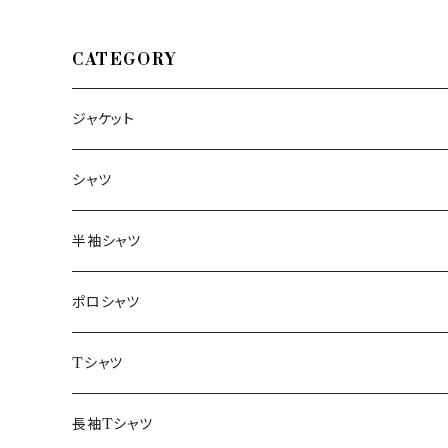
CATEGORY
ジャケット
～44/S
シャツ
46/M
～44/S
半袖シャツ
48/L
46/M
～44/S
ポロシャツ
50/XL～
48/L
46/M
～44/S
Tシャツ
50/XL～
48/L
46/M
～44/S
長袖Tシャツ