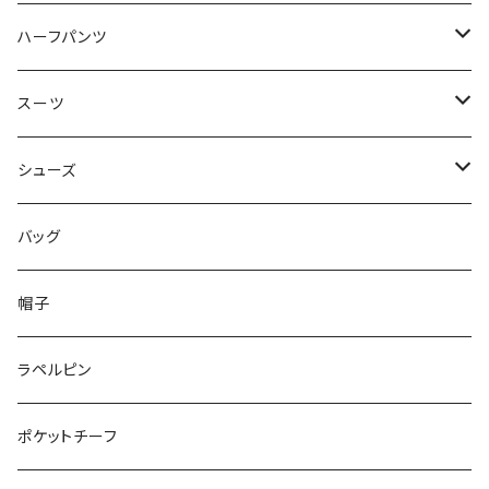
50/XL～
48/L
46/M
～44/S
ハーフパンツ
50/XL～
48/L
46/M
～44/S
スーツ
50/XL～
48/L
46/M
～44/S
シューズ
50/XL～
48/L
46/M
～25.5cm
バッグ
50/XL～
48/L
26cm～
帽子
50/XL～
27cm～
ラペルピン
28cm～
ポケットチーフ