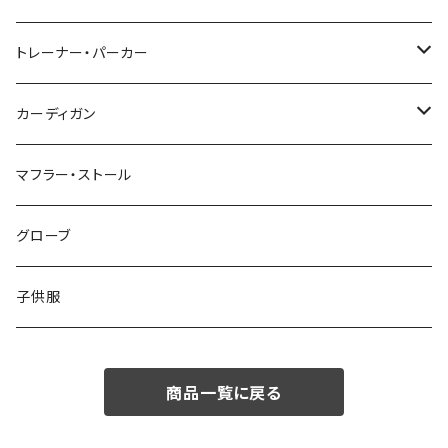
48/L
46/M
～44/S
トレーナー・パーカー
50/XL～
48/L
46/M
～44/S
カーディガン
50/XL～
48/L
46/M
～44/S
マフラー・ストール
50/XL～
48/L
46/M
グローブ
50/XL～
48/L
子供服
50/XL～
商品一覧に戻る