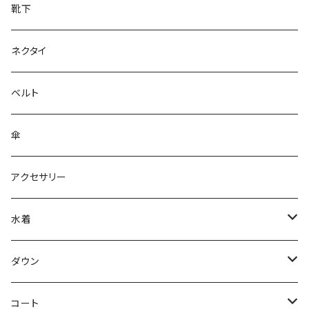
靴下
ネクタイ
ベルト
傘
アクセサリー
水着
～44/S
ダウン
46/M
～44/S
コート