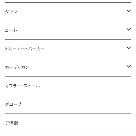
～44/S
ダウン
46/M
～44/S
コート
48/L
46/M
～44/S
トレーナー・パーカー
50/XL～
48/L
46/M
～44/S
カーディガン
50/XL～
48/L
46/M
～44/S
マフラー・ストール
50/XL～
48/L
46/M
グローブ
50/XL～
48/L
子供服