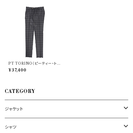
PT TORINO（ピーティー・トリ
ノ） パンツ CP DF01Z00MO
¥37,400
B 26573
CATEGORY
ジャケット
～44/S
シャツ