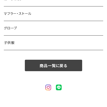
50/XL～
48/L
46/M
～44/S
マフラー・ストール
50/XL～
48/L
46/M
グローブ
50/XL～
48/L
子供服
50/XL～
商品一覧に戻る