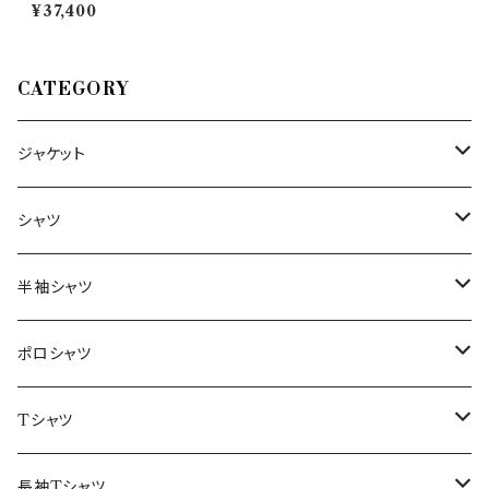
ノ） パンツ CO RTZ0Z00AN
¥37,400
D 26590
CATEGORY
ジャケット
～44/S
シャツ
46/M
～44/S
半袖シャツ
48/L
46/M
～44/S
ポロシャツ
50/XL～
48/L
46/M
～44/S
Tシャツ
50/XL～
48/L
46/M
～44/S
長袖Tシャツ