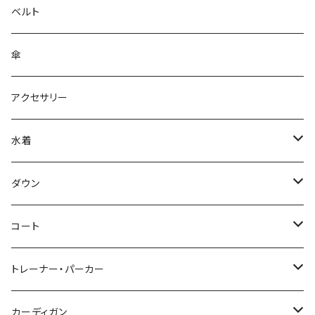
ベルト
傘
アクセサリー
水着
～44/S
ダウン
46/M
～44/S
コート
48/L
46/M
～44/S
トレーナー・パーカー
50/XL～
48/L
46/M
～44/S
カーディガン