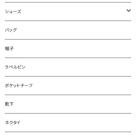
50/XL～
48/L
46/M
～44/S
シューズ
50/XL～
48/L
46/M
～25.5cm
バッグ
50/XL～
48/L
26cm～
帽子
50/XL～
27cm～
ラペルピン
28cm～
ポケットチーフ
靴下
ネクタイ