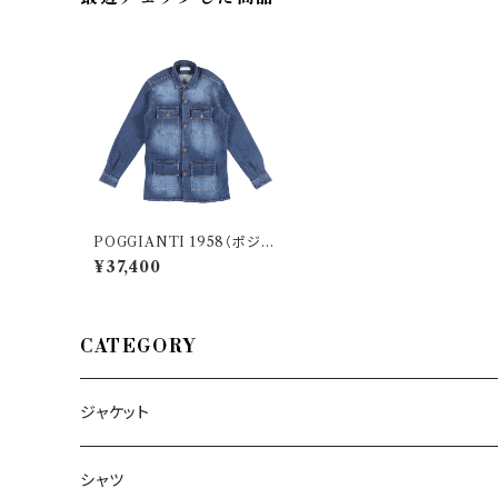
POGGIANTI 1958（ポジャ
ンティ 1958） デニムシャツ
¥37,400
MONTISI 26807
CATEGORY
ジャケット
～44/S
シャツ