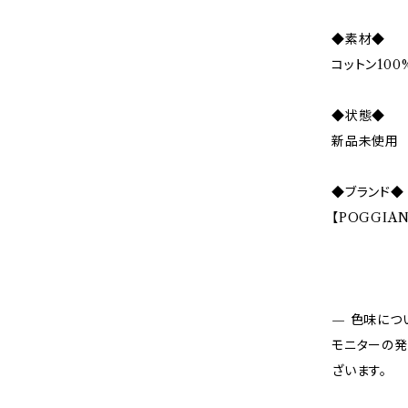
◆素材◆
コットン100
◆状態◆
新品未使用
◆ブランド◆
【POGGIAN
— 色味につ
モニターの発
ざいます。