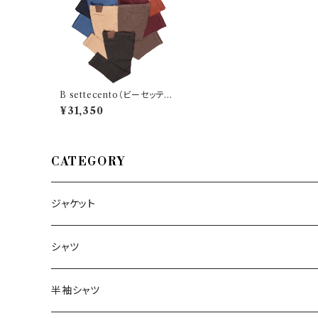
B settecento（ビーセッテチ
ェント） パンツ MH710 2704
¥31,350
9
CATEGORY
ジャケット
～44/S
シャツ
46/M
～44/S
半袖シャツ