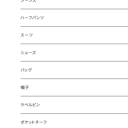
50/XL～
48/L
46/M
～44/S
ジーンズ
50/XL～
48/L
46/M
～44/S
ハーフパンツ
50/XL～
48/L
46/M
～44/S
スーツ
50/XL～
48/L
46/M
～44/S
シューズ
50/XL～
48/L
46/M
～25.5cm
バッグ
50/XL～
48/L
26cm～
帽子
50/XL～
27cm～
ラペルピン
28cm～
ポケットチーフ