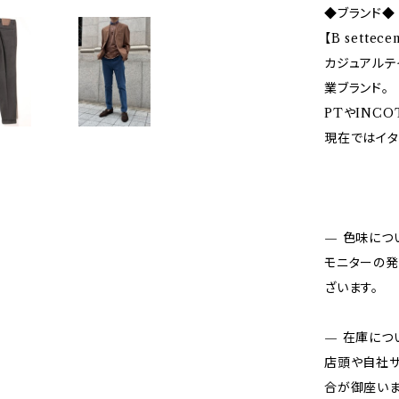
◆ブランド◆
【B sette
カジュアルテ
業ブランド。
PTやINC
現在ではイタ
— 色味につ
モニターの発
ざいます。
— 在庫につ
店頭や自社サ
合が御座いま