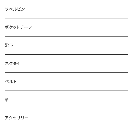
50/XL～
27cm～
ラペルピン
28cm～
ポケットチーフ
靴下
ネクタイ
ベルト
傘
アクセサリー