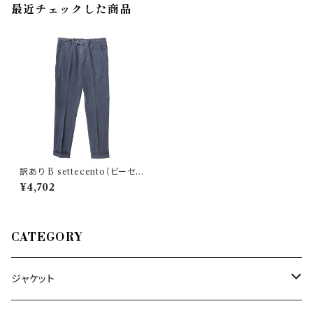
最近チェックした商品
訳あり B settecento（ビーセッ
テチェント） パンツ MH710 30
¥4,702
871
CATEGORY
ジャケット