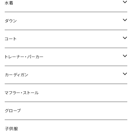
水着
～44/S
ダウン
46/M
～44/S
コート
48/L
46/M
～44/S
トレーナー・パーカー
50/XL～
48/L
46/M
～44/S
カーディガン
50/XL～
48/L
46/M
～44/S
マフラー・ストール
50/XL～
48/L
46/M
グローブ
50/XL～
48/L
子供服