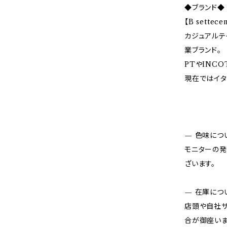
◆ブランド◆
【B sette
カジュアルテ
業ブランド。
PTやINC
現在ではイタ
— 色味につ
モニターの発
ざいます。
— 在庫につ
店頭や自社サ
合が御座いま