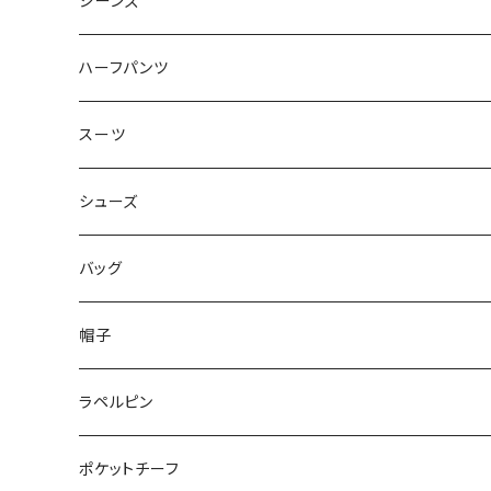
50/XL～
48/L
46/M
～44/S
ジーンズ
50/XL～
48/L
46/M
～44/S
ハーフパンツ
50/XL～
48/L
46/M
～44/S
スーツ
50/XL～
48/L
46/M
～44/S
シューズ
50/XL～
48/L
46/M
～25.5cm
バッグ
50/XL～
48/L
26cm～
帽子
50/XL～
27cm～
ラペルピン
28cm～
ポケットチーフ