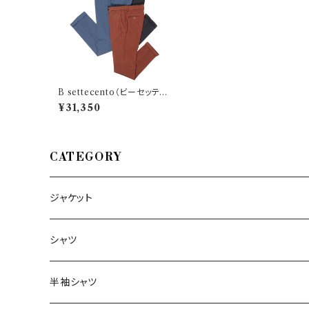
B settecento（ビーセッテチ
ェント） パンツ MH700 270
¥31,350
92
CATEGORY
ジャケット
～44/S
シャツ
46/M
～44/S
半袖シャツ