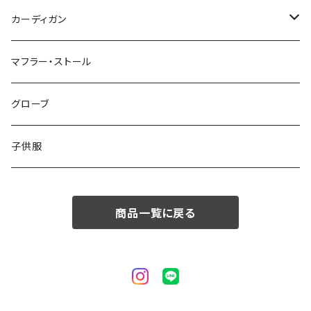
50/XL～
48/L
46/M
～44/S
カーディガン
50/XL～
48/L
46/M
～44/S
マフラー・ストール
50/XL～
48/L
46/M
グローブ
50/XL～
48/L
子供服
50/XL～
商品一覧に戻る