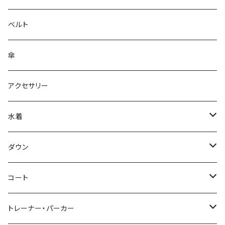
ベルト
傘
アクセサリー
水着
～44/S
ダウン
46/M
～44/S
コート
48/L
46/M
～44/S
トレーナー・パーカー