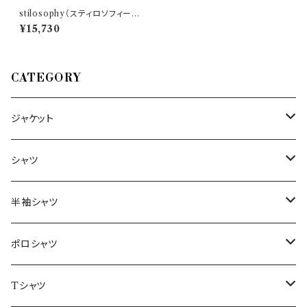
stilosophy（スティロソフィー・
インダストリー） 長袖シャツ CA
¥15,730
NIPE2024 27404
CATEGORY
ジャケット
～44/S
シャツ
46/M
～44/S
半袖シャツ
48/L
46/M
～44/S
ポロシャツ
50/XL～
48/L
46/M
～44/S
Tシャツ