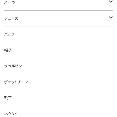
50/XL～
48/L
46/M
～44/S
スーツ
50/XL～
48/L
46/M
～44/S
シューズ
50/XL～
48/L
46/M
～25.5cm
バッグ
50/XL～
48/L
26cm～
帽子
50/XL～
27cm～
ラペルピン
28cm～
ポケットチーフ
靴下
ネクタイ