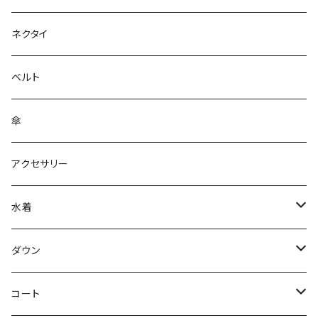
ネクタイ
ベルト
傘
アクセサリー
水着
～44/S
ダウン
46/M
～44/S
コート