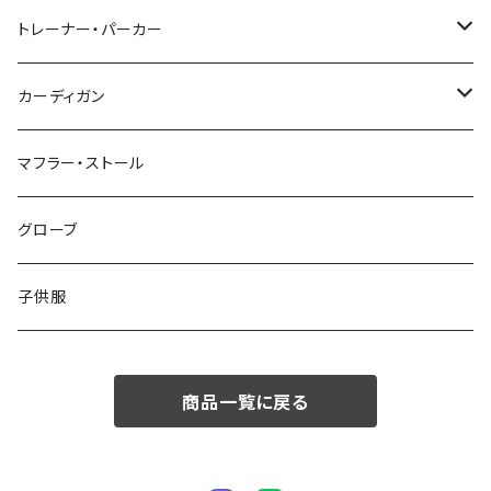
48/L
46/M
～44/S
トレーナー・パーカー
50/XL～
48/L
46/M
～44/S
カーディガン
50/XL～
48/L
46/M
～44/S
マフラー・ストール
50/XL～
48/L
46/M
グローブ
50/XL～
48/L
子供服
50/XL～
商品一覧に戻る