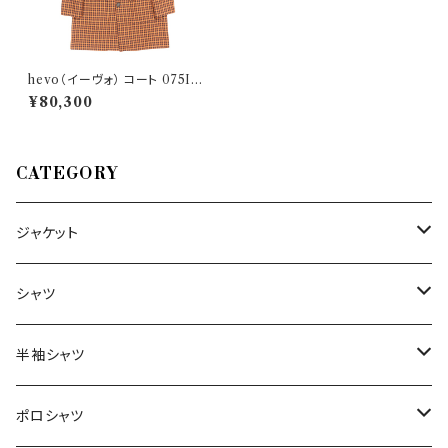
hevo（イーヴォ） コート 075I15
27435
¥80,300
CATEGORY
ジャケット
～44/S
シャツ
46/M
～44/S
半袖シャツ
48/L
46/M
～44/S
ポロシャツ