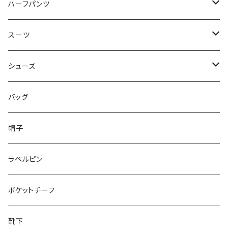
50/XL～
48/L
46/M
～44/S
ハーフパンツ
50/XL～
48/L
46/M
～44/S
スーツ
50/XL～
48/L
46/M
～44/S
シューズ
50/XL～
48/L
46/M
～25.5cm
バッグ
50/XL～
48/L
26cm～
帽子
50/XL～
27cm～
ラペルピン
28cm～
ポケットチーフ
靴下