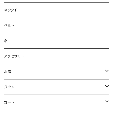
ネクタイ
ベルト
傘
アクセサリー
水着
～44/S
ダウン
46/M
～44/S
コート