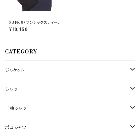
SUN68（サンシックスティーエ
イト） 半袖ポロシャツ T31116 2
¥10,450
7638
CATEGORY
ジャケット
～44/S
シャツ
46/M
～44/S
半袖シャツ
48/L
46/M
～44/S
ポロシャツ