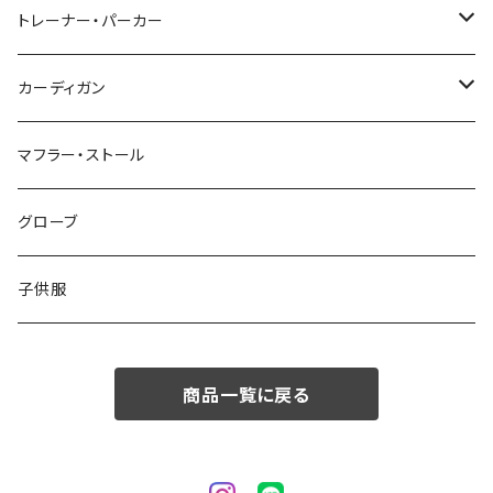
48/L
46/M
～44/S
トレーナー・パーカー
50/XL～
48/L
46/M
～44/S
カーディガン
50/XL～
48/L
46/M
～44/S
マフラー・ストール
50/XL～
48/L
46/M
グローブ
50/XL～
48/L
子供服
50/XL～
商品一覧に戻る