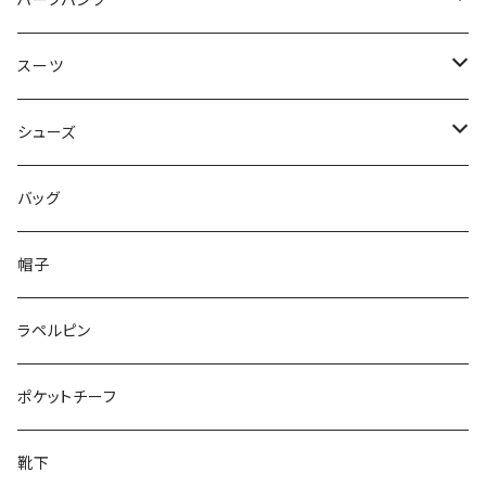
ハーフパンツ
50/XL～
48/L
46/M
～44/S
スーツ
50/XL～
48/L
46/M
～44/S
シューズ
50/XL～
48/L
46/M
～25.5cm
バッグ
50/XL～
48/L
26cm～
帽子
50/XL～
27cm～
ラペルピン
28cm～
ポケットチーフ
靴下