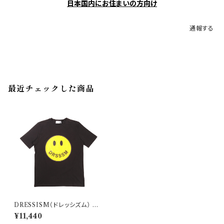
日本国内にお住まいの方向け
通報する
最近チェックした商品
DRESSISM（ドレッシズム） U
ネック半袖Tシャツ F.00254 2
¥11,440
7685