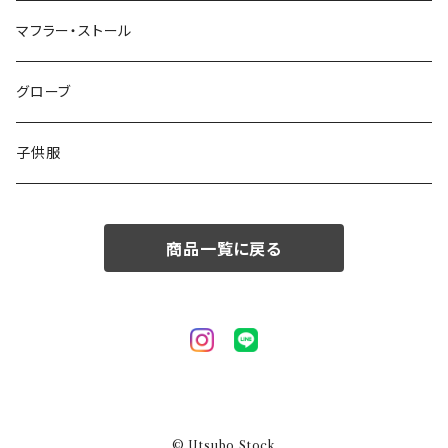
50/XL～
48/L
46/M
～44/S
マフラー・ストール
50/XL～
48/L
46/M
グローブ
50/XL～
48/L
子供服
50/XL～
商品一覧に戻る
© Utsubo Stock