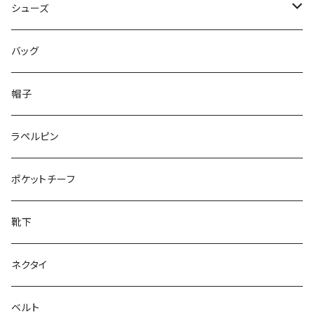
50/XL～
48/L
46/M
～44/S
シューズ
50/XL～
48/L
46/M
～25.5cm
バッグ
50/XL～
48/L
26cm～
帽子
50/XL～
27cm～
ラペルピン
28cm～
ポケットチーフ
靴下
ネクタイ
ベルト