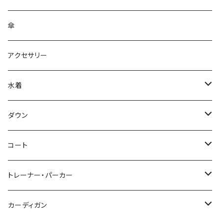
傘
アクセサリー
水着
～44/S
ダウン
46/M
～44/S
コート
48/L
46/M
～44/S
トレーナー・パーカー
50/XL～
48/L
46/M
～44/S
カーディガン