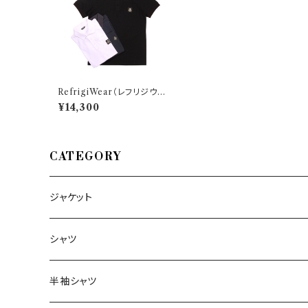
RefrigiWear（レフリジウェ
ア） 半袖ポロシャツ T23400
¥14,300
27755
CATEGORY
ジャケット
～44/S
シャツ
46/M
～44/S
半袖シャツ