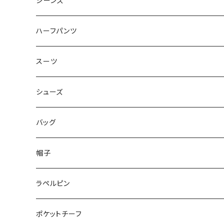
50/XL～
48/L
46/M
～44/S
ジーンズ
50/XL～
48/L
46/M
～44/S
ハーフパンツ
50/XL～
48/L
46/M
～44/S
スーツ
50/XL～
48/L
46/M
～44/S
シューズ
50/XL～
48/L
46/M
～25.5cm
バッグ
50/XL～
48/L
26cm～
帽子
50/XL～
27cm～
ラペルピン
28cm～
ポケットチーフ