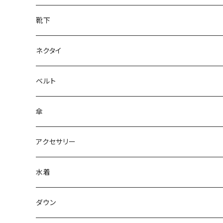
靴下
ネクタイ
ベルト
傘
アクセサリー
水着
～44/S
ダウン