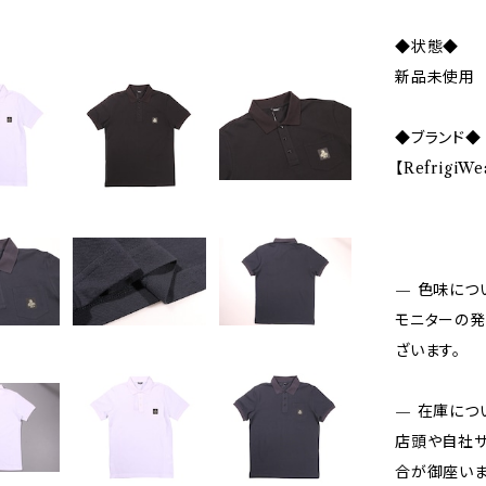
◆状態◆
新品未使用
◆ブランド◆
【Refrigi
— 色味につ
モニターの発
ざいます。
— 在庫につ
店頭や自社サ
合が御座いま