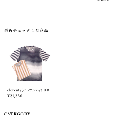
最近チェックした商品
eleventy（イレブンティ） Uネッ
ク半袖Tシャツ C75TSHC08
¥21,230
27765
CATEGORY