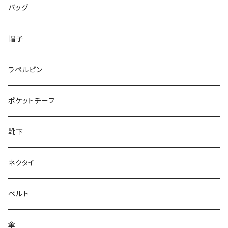
50/XL～
48/L
46/M
～25.5cm
バッグ
50/XL～
48/L
26cm～
帽子
50/XL～
27cm～
ラペルピン
28cm～
ポケットチーフ
靴下
ネクタイ
ベルト
傘