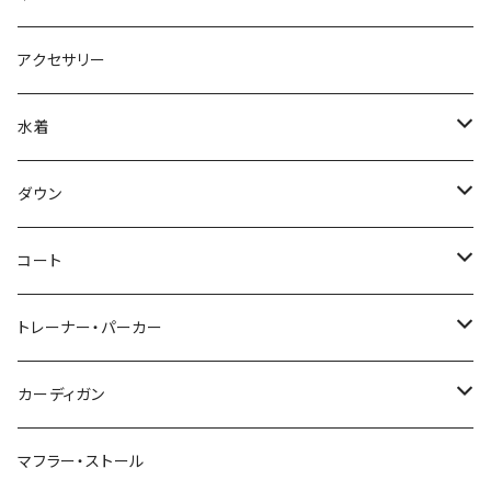
アクセサリー
水着
～44/S
ダウン
46/M
～44/S
コート
48/L
46/M
～44/S
トレーナー・パーカー
50/XL～
48/L
46/M
～44/S
カーディガン
50/XL～
48/L
46/M
～44/S
マフラー・ストール