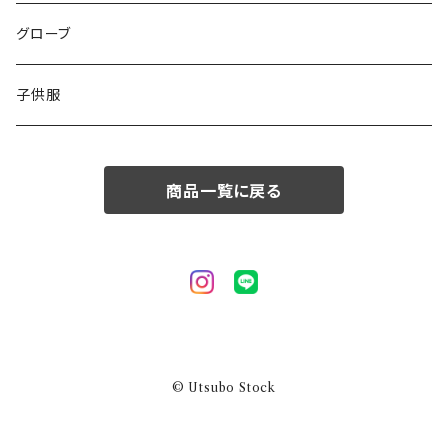
50/XL～
48/L
46/M
グローブ
50/XL～
48/L
子供服
50/XL～
商品一覧に戻る
© Utsubo Stock