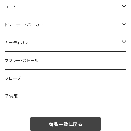
46/M
～44/S
コート
48/L
46/M
～44/S
トレーナー・パーカー
50/XL～
48/L
46/M
～44/S
カーディガン
50/XL～
48/L
46/M
～44/S
マフラー・ストール
50/XL～
48/L
46/M
グローブ
50/XL～
48/L
子供服
50/XL～
商品一覧に戻る