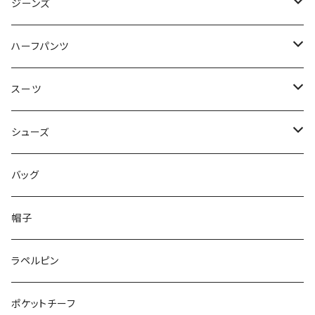
50/XL～
48/L
46/M
～44/S
ジーンズ
50/XL～
48/L
46/M
～44/S
ハーフパンツ
50/XL～
48/L
46/M
～44/S
スーツ
50/XL～
48/L
46/M
～44/S
シューズ
50/XL～
48/L
46/M
～25.5cm
バッグ
50/XL～
48/L
26cm～
帽子
50/XL～
27cm～
ラペルピン
28cm～
ポケットチーフ