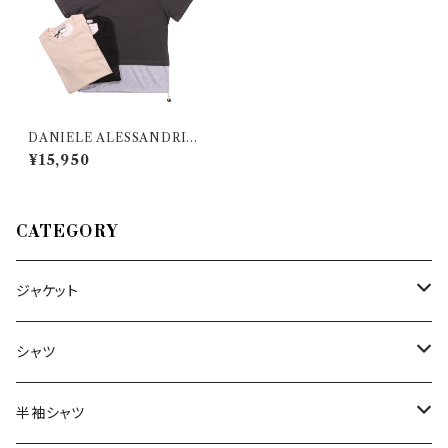
DANIELE ALESSANDRINI
（ダニエレアレッサンドリーニ）
¥15,950
Uネック半袖Tシャツ M7333 2
7859
CATEGORY
ジャケット
～44/S
シャツ
46/M
～44/S
半袖シャツ