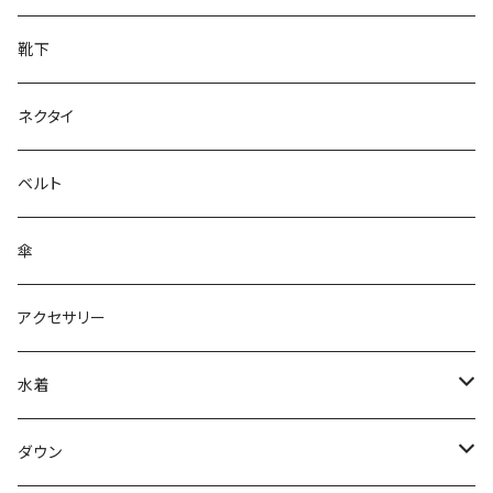
靴下
ネクタイ
ベルト
傘
アクセサリー
水着
～44/S
ダウン