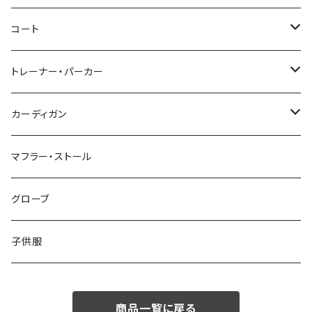
46/M
～44/S
コート
48/L
46/M
～44/S
トレーナー・パーカー
50/XL～
48/L
46/M
～44/S
カーディガン
50/XL～
48/L
46/M
～44/S
マフラー・ストール
50/XL～
48/L
46/M
グローブ
50/XL～
48/L
子供服
50/XL～
商品一覧に戻る