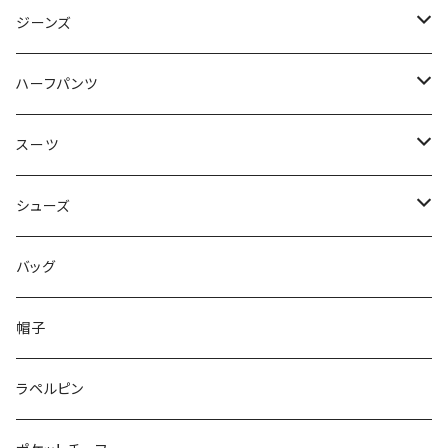
50/XL～
48/L
46/M
～44/S
ジーンズ
50/XL～
48/L
46/M
～44/S
ハーフパンツ
50/XL～
48/L
46/M
～44/S
スーツ
50/XL～
48/L
46/M
～44/S
シューズ
50/XL～
48/L
46/M
～25.5cm
バッグ
50/XL～
48/L
26cm～
帽子
50/XL～
27cm～
ラペルピン