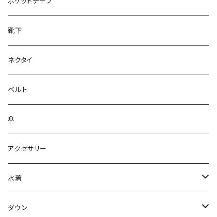
28cm～
ポケットチーフ
靴下
ネクタイ
ベルト
傘
アクセサリー
水着
～44/S
ダウン