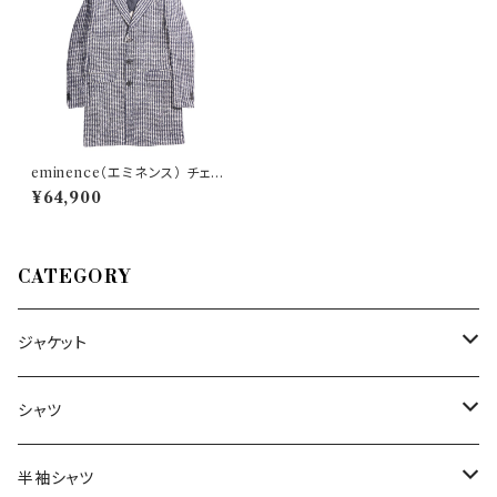
eminence（エミネンス） チェス
ターコート GIANNI 27923
¥64,900
CATEGORY
ジャケット
～44/S
シャツ
46/M
～44/S
半袖シャツ