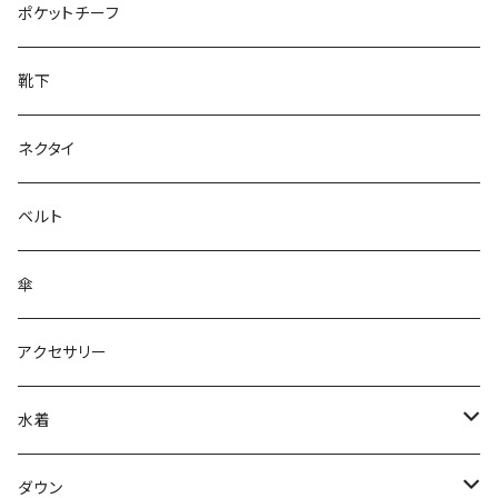
28cm～
ポケットチーフ
靴下
ネクタイ
ベルト
傘
アクセサリー
水着
～44/S
ダウン