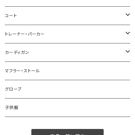
46/M
～44/S
コート
48/L
46/M
～44/S
トレーナー・パーカー
50/XL～
48/L
46/M
～44/S
カーディガン
50/XL～
48/L
46/M
～44/S
マフラー・ストール
50/XL～
48/L
46/M
グローブ
50/XL～
48/L
子供服
50/XL～