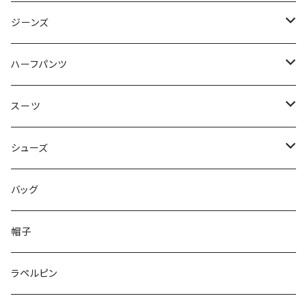
50/XL～
48/L
46/M
～44/S
ジーンズ
50/XL～
48/L
46/M
～44/S
ハーフパンツ
50/XL～
48/L
46/M
～44/S
スーツ
50/XL～
48/L
46/M
～44/S
シューズ
50/XL～
48/L
46/M
～25.5cm
バッグ
50/XL～
48/L
26cm～
帽子
50/XL～
27cm～
ラペルピン