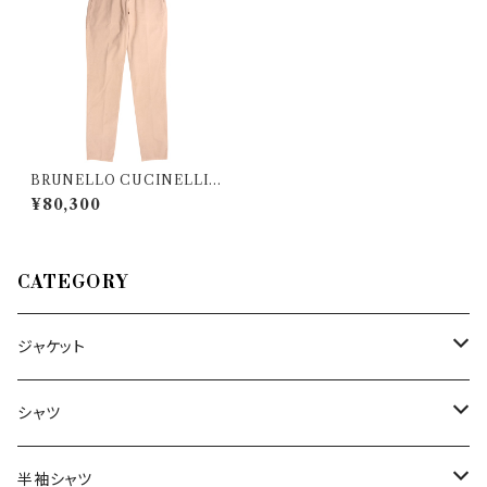
BRUNELLO CUCINELLI
（ブルネロクチネリ） パンツ M2
¥80,300
87LT1050 28048
CATEGORY
ジャケット
～44/S
シャツ
46/M
～44/S
半袖シャツ