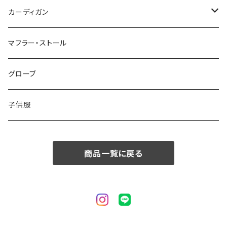
50/XL～
48/L
46/M
～44/S
カーディガン
50/XL～
48/L
46/M
～44/S
マフラー・ストール
50/XL～
48/L
46/M
グローブ
50/XL～
48/L
子供服
50/XL～
商品一覧に戻る