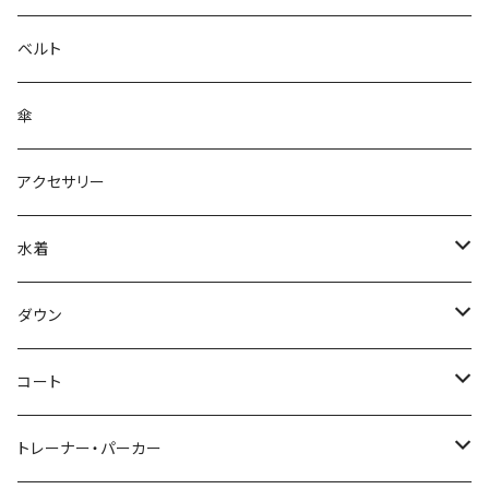
ベルト
傘
アクセサリー
水着
～44/S
ダウン
46/M
～44/S
コート
48/L
46/M
～44/S
トレーナー・パーカー