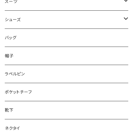
50/XL～
48/L
46/M
～44/S
スーツ
50/XL～
48/L
46/M
～44/S
シューズ
50/XL～
48/L
46/M
～25.5cm
バッグ
50/XL～
48/L
26cm～
帽子
50/XL～
27cm～
ラペルピン
28cm～
ポケットチーフ
靴下
ネクタイ