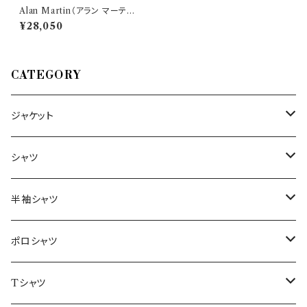
Alan Martin（アラン マーティ
ン） パンツ PAGANI PL 2820
¥28,050
1
CATEGORY
ジャケット
～44/S
シャツ
46/M
～44/S
半袖シャツ
48/L
46/M
～44/S
ポロシャツ
50/XL～
48/L
46/M
～44/S
Tシャツ