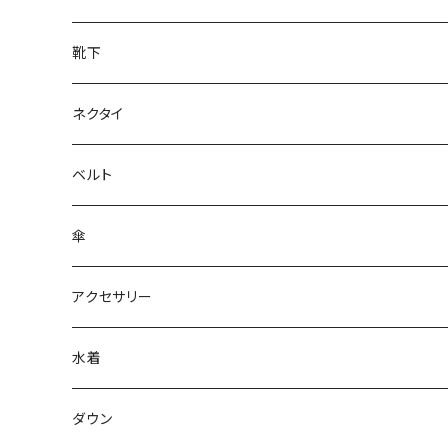
靴下
ネクタイ
ベルト
傘
アクセサリー
水着
～44/S
ダウン