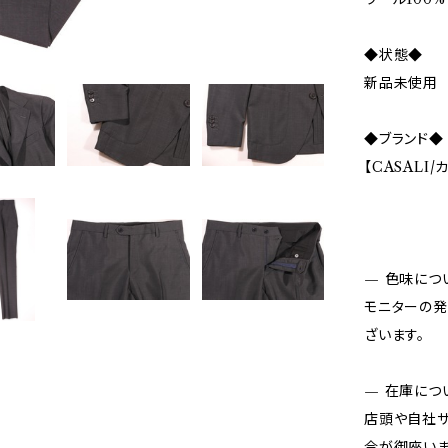
◆状態◆
新品未使用
◆ブランド◆
【CASALI/
— 色味につ
モニターの発
ざいます。
— 在庫につ
店頭や自社サ
合が御座いま