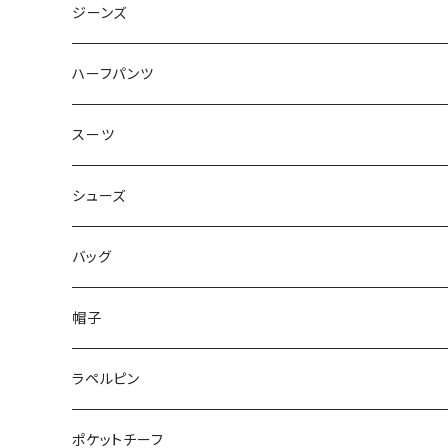
50/XL～
48/L
46/M
～44/S
ジーンズ
50/XL～
48/L
46/M
～44/S
ハーフパンツ
50/XL～
48/L
46/M
～44/S
スーツ
50/XL～
48/L
46/M
～44/S
シューズ
50/XL～
48/L
46/M
～25.5cm
バッグ
50/XL～
48/L
26cm～
帽子
50/XL～
27cm～
ラペルピン
28cm～
ポケットチーフ