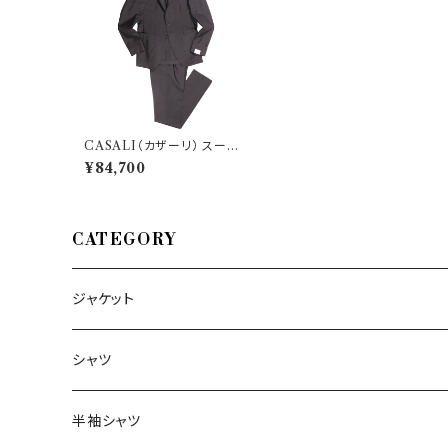
CASALI（カザーリ） スーツ I
EMS9AU 28203
¥84,700
CATEGORY
ジャケット
～44/S
シャツ
46/M
～44/S
半袖シャツ