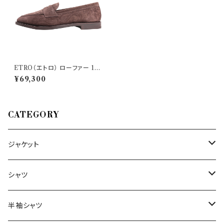
ETRO（エトロ） ローファー 112
77 28638
¥69,300
CATEGORY
ジャケット
～44/S
シャツ
46/M
～44/S
半袖シャツ