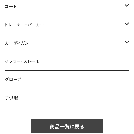
46/M
～44/S
コート
48/L
46/M
～44/S
トレーナー・パーカー
50/XL～
48/L
46/M
～44/S
カーディガン
50/XL～
48/L
46/M
～44/S
マフラー・ストール
50/XL～
48/L
46/M
グローブ
50/XL～
48/L
子供服
50/XL～
商品一覧に戻る