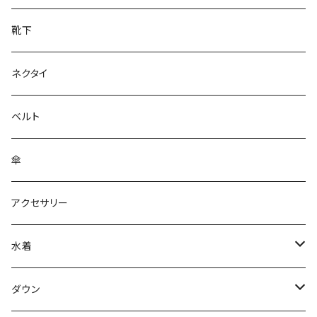
靴下
ネクタイ
ベルト
傘
アクセサリー
水着
～44/S
ダウン