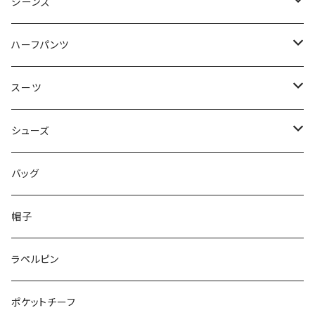
50/XL～
48/L
46/M
～44/S
ジーンズ
50/XL～
48/L
46/M
～44/S
ハーフパンツ
50/XL～
48/L
46/M
～44/S
スーツ
50/XL～
48/L
46/M
～44/S
シューズ
50/XL～
48/L
46/M
～25.5cm
バッグ
50/XL～
48/L
26cm～
帽子
50/XL～
27cm～
ラペルピン
28cm～
ポケットチーフ