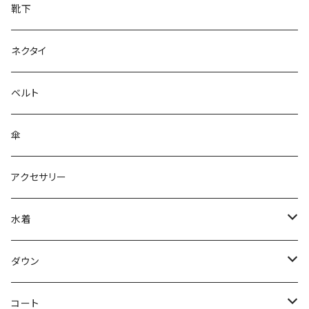
靴下
ネクタイ
ベルト
傘
アクセサリー
水着
～44/S
ダウン
46/M
～44/S
コート