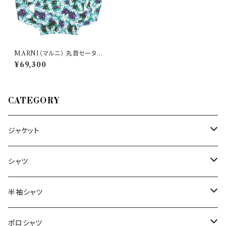
MARNI（マルニ） 丸首セーター
GCMG0167P0 28669
¥69,300
CATEGORY
ジャケット
～44/S
シャツ
46/M
～44/S
半袖シャツ
48/L
46/M
～44/S
ポロシャツ