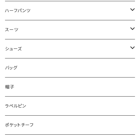
50/XL～
48/L
46/M
～44/S
ハーフパンツ
50/XL～
48/L
46/M
～44/S
スーツ
50/XL～
48/L
46/M
～44/S
シューズ
50/XL～
48/L
46/M
～25.5cm
バッグ
50/XL～
48/L
26cm～
帽子
50/XL～
27cm～
ラペルピン
28cm～
ポケットチーフ