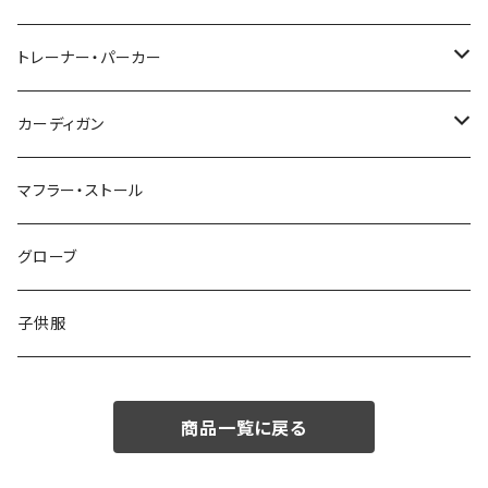
48/L
46/M
～44/S
トレーナー・パーカー
50/XL～
48/L
46/M
～44/S
カーディガン
50/XL～
48/L
46/M
～44/S
マフラー・ストール
50/XL～
48/L
46/M
グローブ
50/XL～
48/L
子供服
50/XL～
商品一覧に戻る