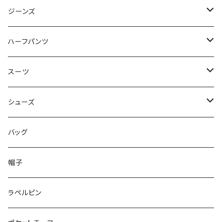
50/XL～
48/L
46/M
～44/S
ジーンズ
50/XL～
48/L
46/M
～44/S
ハーフパンツ
50/XL～
48/L
46/M
～44/S
スーツ
50/XL～
48/L
46/M
～44/S
シューズ
50/XL～
48/L
46/M
～25.5cm
バッグ
50/XL～
48/L
26cm～
帽子
50/XL～
27cm～
ラペルピン