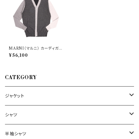
MARNI（マルニ） カーディガン
CDMG0022Q0 28677
¥56,100
CATEGORY
ジャケット
～44/S
シャツ
46/M
～44/S
半袖シャツ