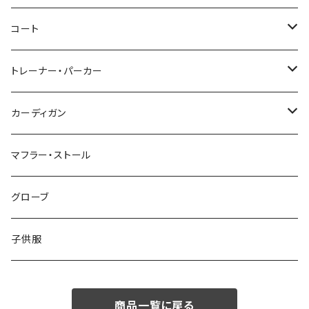
46/M
～44/S
コート
48/L
46/M
～44/S
トレーナー・パーカー
50/XL～
48/L
46/M
～44/S
カーディガン
50/XL～
48/L
46/M
～44/S
マフラー・ストール
50/XL～
48/L
46/M
グローブ
50/XL～
48/L
子供服
50/XL～
商品一覧に戻る