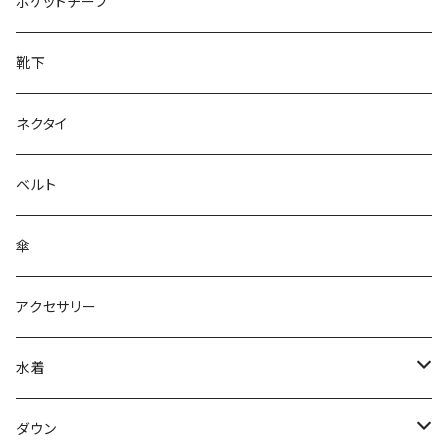
28cm～
ポケットチーフ
靴下
ネクタイ
ベルト
傘
アクセサリー
水着
～44/S
ダウン