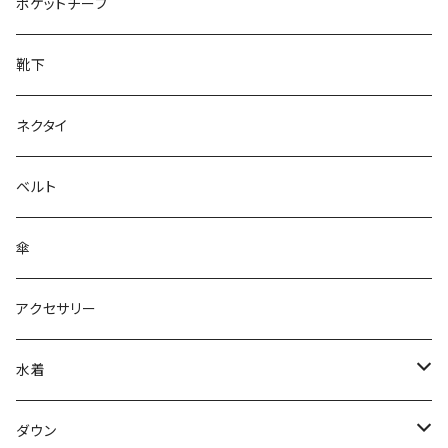
28cm～
ポケットチーフ
靴下
ネクタイ
ベルト
傘
アクセサリー
水着
～44/S
ダウン