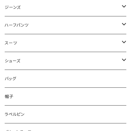
50/XL～
48/L
46/M
～44/S
ジーンズ
50/XL～
48/L
46/M
～44/S
ハーフパンツ
50/XL～
48/L
46/M
～44/S
スーツ
50/XL～
48/L
46/M
～44/S
シューズ
50/XL～
48/L
46/M
～25.5cm
バッグ
50/XL～
48/L
26cm～
帽子
50/XL～
27cm～
ラペルピン