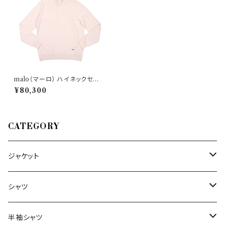
malo（マーロ） ハイネックセー
ター LUM002 F1K02 28713
¥80,300
CATEGORY
ジャケット
～44/S
シャツ
46/M
～44/S
半袖シャツ