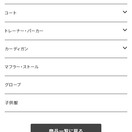
46/M
～44/S
コート
48/L
46/M
～44/S
トレーナー・パーカー
50/XL～
48/L
46/M
～44/S
カーディガン
50/XL～
48/L
46/M
～44/S
マフラー・ストール
50/XL～
48/L
46/M
グローブ
50/XL～
48/L
子供服
50/XL～
商品一覧に戻る