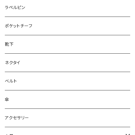
50/XL～
27cm～
ラペルピン
28cm～
ポケットチーフ
靴下
ネクタイ
ベルト
傘
アクセサリー