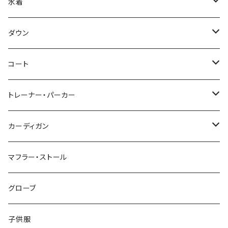
水着
～44/S
ダウン
46/M
～44/S
コート
48/L
46/M
～44/S
トレーナー・パーカー
50/XL～
48/L
46/M
～44/S
カーディガン
50/XL～
48/L
46/M
～44/S
マフラー・ストール
50/XL～
48/L
46/M
グローブ
50/XL～
48/L
子供服