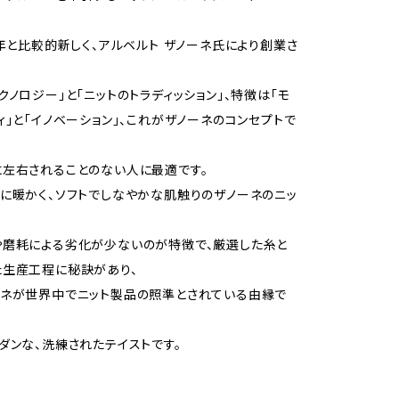
7年と比較的新しく、アルベルト ザノーネ氏により創業さ
クノロジー」と「ニットのトラディッション」、特徴は「モ
ィ」と「イノベーション」、これがザノーネのコンセプトで
左右されることのない人に最適です。
に暖かく、ソフトでしなやかな肌触りのザノーネのニッ
や磨耗による劣化が少ないのが特徴で、厳選した糸と
た生産工程に秘訣があり、
ーネが世界中でニット製品の照準とされている由縁で
ダンな、洗練されたテイストです。