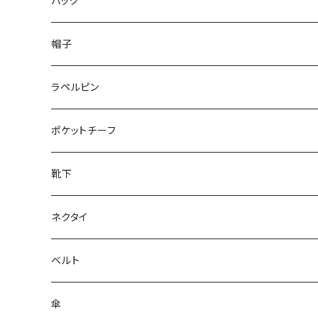
50/XL～
48/L
46/M
～25.5cm
バッグ
50/XL～
48/L
26cm～
帽子
50/XL～
27cm～
ラペルピン
28cm～
ポケットチーフ
靴下
ネクタイ
ベルト
傘