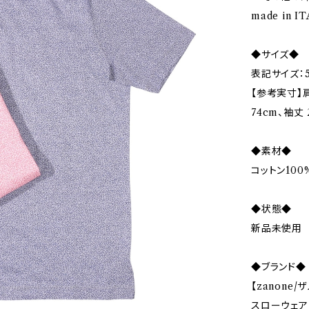
made in IT
◆サイズ◆
表記サイズ：5
【参考実寸】肩
74cm、袖丈 
◆素材◆
コットン100
◆状態◆
新品未使用
◆ブランド◆
【zanone/
スローウェア