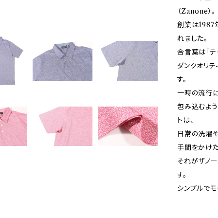
（Zanone）。
創業は198
れました。
合言葉は「テ
ダンクオリテ
す。
一時の流行に
包み込むよう
トは、
日常の洗濯
手間をかけ
それがザノ
す。
シンプルでモ