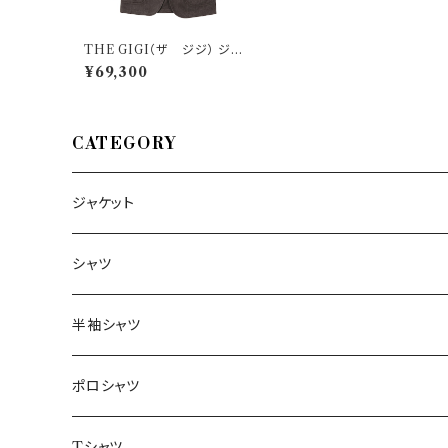
THE GIGI（ザ ジジ） ジャ
ケット PIERT1A0563 60 2
¥69,300
9347
CATEGORY
ジャケット
～44/S
シャツ
46/M
～44/S
半袖シャツ
48/L
46/M
～44/S
ポロシャツ
50/XL～
48/L
46/M
～44/S
Tシャツ