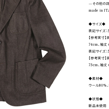
—その他の
made in 
◆サイズ◆
表記サイズ：5
【参考実寸】肩
74cm、袖丈 
表記サイズ：5
【参考実寸】肩
75cm、袖丈 
◆素材◆
ウール80%
◆状態◆
新品未使用