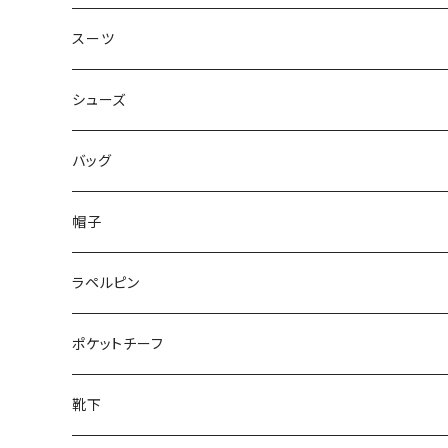
50/XL～
48/L
46/M
～44/S
スーツ
50/XL～
48/L
46/M
～44/S
シューズ
50/XL～
48/L
46/M
～25.5cm
バッグ
50/XL～
48/L
26cm～
帽子
50/XL～
27cm～
ラペルピン
28cm～
ポケットチーフ
靴下