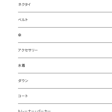
ネクタイ
ベルト
傘
アクセサリー
水着
～44/S
ダウン
46/M
～44/S
コート
48/L
46/M
～44/S
トレーナー・パーカー