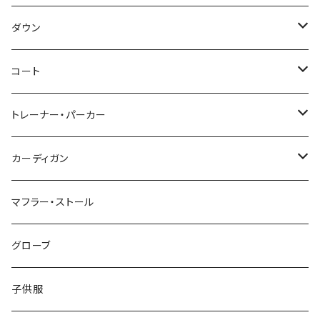
～44/S
ダウン
46/M
～44/S
コート
48/L
46/M
～44/S
トレーナー・パーカー
50/XL～
48/L
46/M
～44/S
カーディガン
50/XL～
48/L
46/M
～44/S
マフラー・ストール
50/XL～
48/L
46/M
グローブ
50/XL～
48/L
子供服