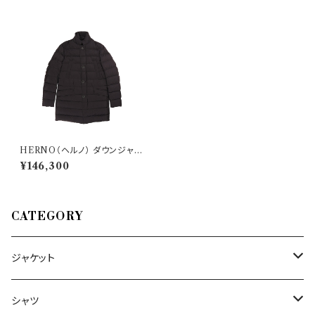
HERNO（ヘルノ） ダウンジャケ
ット PI007ULE 29410
¥146,300
CATEGORY
ジャケット
～44/S
シャツ