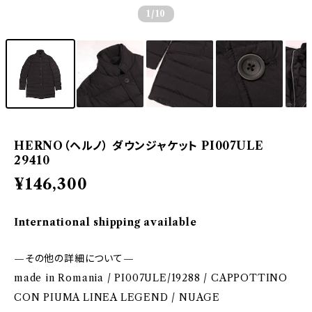
1
/10
HERNO（ヘルノ） ダウンジャケット PI007ULE
29410
¥146,300
International shipping available
—その他の詳細について—
made in Romania / PI007ULE/19288 / CAPPOTTINO
CON PIUMA LINEA LEGEND / NUAGE