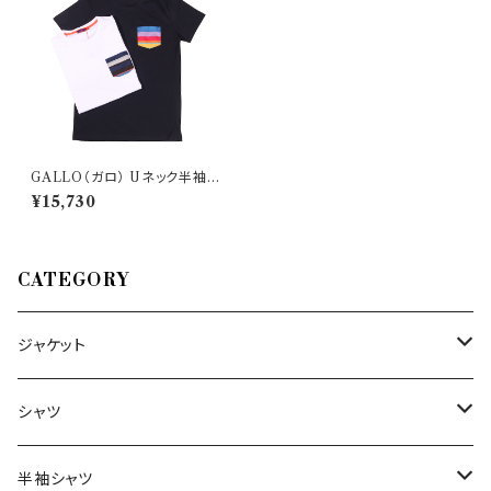
GALLO（ガロ） Uネック半袖T
シャツ AP511941 29476
¥15,730
CATEGORY
ジャケット
～44/S
シャツ
46/M
～44/S
半袖シャツ