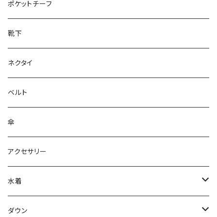
28cm～
ポケットチーフ
靴下
ネクタイ
ベルト
傘
アクセサリー
水着
～44/S
ダウン