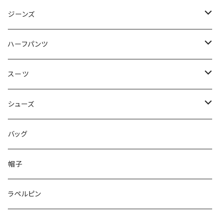
50/XL～
48/L
46/M
～44/S
ジーンズ
50/XL～
48/L
46/M
～44/S
ハーフパンツ
50/XL～
48/L
46/M
～44/S
スーツ
50/XL～
48/L
46/M
～44/S
シューズ
50/XL～
48/L
46/M
～25.5cm
バッグ
50/XL～
48/L
26cm～
帽子
50/XL～
27cm～
ラペルピン