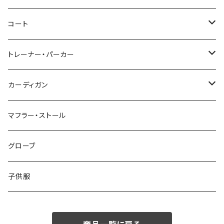
46/M
～44/S
コート
48/L
46/M
～44/S
トレーナー・パーカー
50/XL～
48/L
46/M
～44/S
カーディガン
50/XL～
48/L
46/M
～44/S
マフラー・ストール
50/XL～
48/L
46/M
グローブ
50/XL～
48/L
子供服
50/XL～