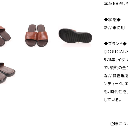
本革100%、
◆状態◆
新品未使用
◆ブランド◆
【DOUCAL
973年、イ
で、製靴の全
な品質管理を
ンティーク、
も、時代性を
している。
— 色味につ