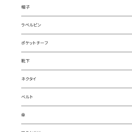
50/XL～
48/L
26cm～
帽子
50/XL～
27cm～
ラペルピン
28cm～
ポケットチーフ
靴下
ネクタイ
ベルト
傘