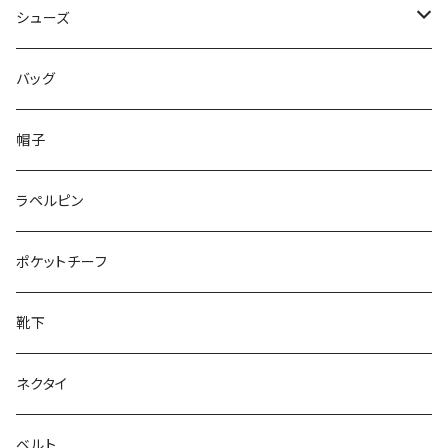
50/XL～
48/L
46/M
～44/S
シューズ
50/XL～
48/L
46/M
～25.5cm
バッグ
50/XL～
48/L
26cm～
帽子
50/XL～
27cm～
ラペルピン
28cm～
ポケットチーフ
靴下
ネクタイ
ベルト