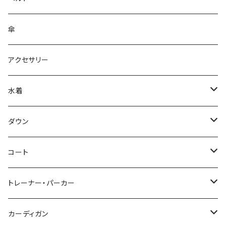
傘
アクセサリー
水着
～44/S
ダウン
46/M
～44/S
コート
48/L
46/M
～44/S
トレーナー・パーカー
50/XL～
48/L
46/M
～44/S
カーディガン