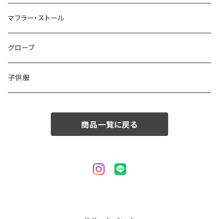
50/XL～
48/L
46/M
～44/S
マフラー・ストール
50/XL～
48/L
46/M
グローブ
50/XL～
48/L
子供服
50/XL～
商品一覧に戻る