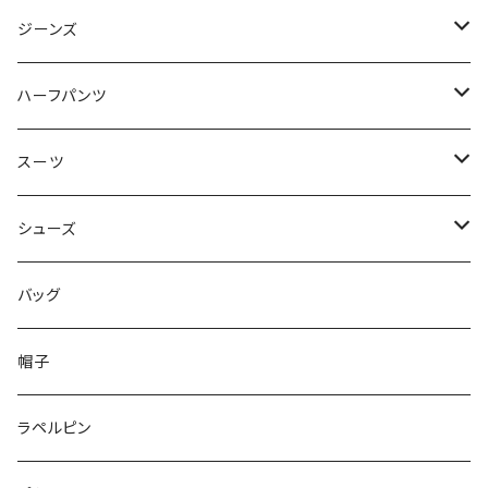
50/XL～
48/L
46/M
～44/S
ジーンズ
50/XL～
48/L
46/M
～44/S
ハーフパンツ
50/XL～
48/L
46/M
～44/S
スーツ
50/XL～
48/L
46/M
～44/S
シューズ
50/XL～
48/L
46/M
～25.5cm
バッグ
50/XL～
48/L
26cm～
帽子
50/XL～
27cm～
ラペルピン