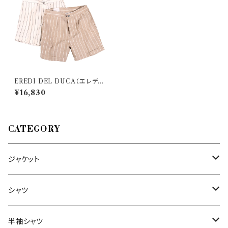
EREDI DEL DUCA（エレディ
デルデュカ） ハーフパンツ SOF
¥16,830
A 29682
CATEGORY
ジャケット
～44/S
シャツ
46/M
～44/S
半袖シャツ