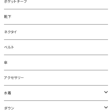
28cm～
ポケットチーフ
靴下
ネクタイ
ベルト
傘
アクセサリー
水着
～44/S
ダウン