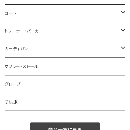
46/M
～44/S
コート
48/L
46/M
～44/S
トレーナー・パーカー
50/XL～
48/L
46/M
～44/S
カーディガン
50/XL～
48/L
46/M
～44/S
マフラー・ストール
50/XL～
48/L
46/M
グローブ
50/XL～
48/L
子供服
50/XL～
商品一覧に戻る