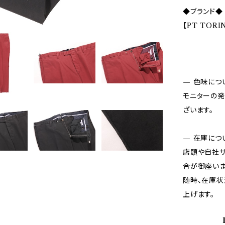
◆ブランド◆
【PT TOR
— 色味につ
モニターの発
ざいます。
— 在庫につ
店頭や自社サ
合が御座いま
随時、在庫状
上げます。