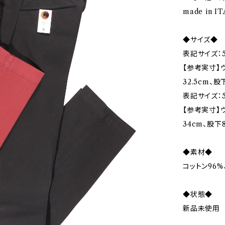
made in I
◆サイズ◆
表記サイズ：5
【参考実寸】ウ
32.5cm、股
表記サイズ：5
【参考実寸】ウ
34cm、股下8
◆素材◆
コットン96%
◆状態◆
新品未使用