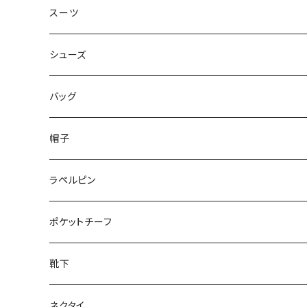
50/XL～
48/L
46/M
～44/S
スーツ
50/XL～
48/L
46/M
～44/S
シューズ
50/XL～
48/L
46/M
～25.5cm
バッグ
50/XL～
48/L
26cm～
帽子
50/XL～
27cm～
ラペルピン
28cm～
ポケットチーフ
靴下
ネクタイ