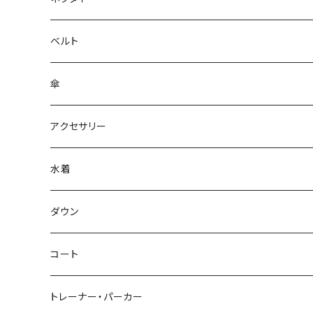
ベルト
傘
アクセサリー
水着
～44/S
ダウン
46/M
～44/S
コート
48/L
46/M
～44/S
トレーナー・パーカー