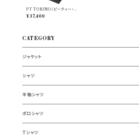
PT TORINO（ピーティー・ト
リノ） パンツ KN03 29697
¥37,400
CATEGORY
ジャケット
～44/S
シャツ
46/M
～44/S
半袖シャツ
48/L
46/M
～44/S
ポロシャツ
50/XL～
48/L
46/M
～44/S
Tシャツ