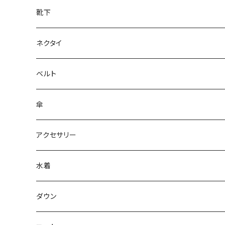
靴下
ネクタイ
ベルト
傘
アクセサリー
水着
～44/S
ダウン