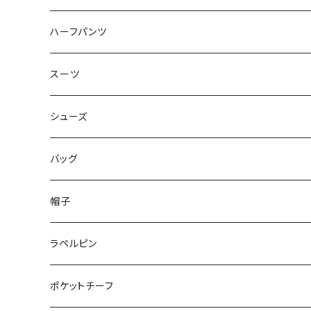
50/XL～
48/L
46/M
～44/S
ハーフパンツ
50/XL～
48/L
46/M
～44/S
スーツ
50/XL～
48/L
46/M
～44/S
シューズ
50/XL～
48/L
46/M
～25.5cm
バッグ
50/XL～
48/L
26cm～
帽子
50/XL～
27cm～
ラペルピン
28cm～
ポケットチーフ