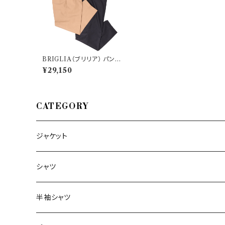
BRIGLIA（ブリリア） パンツ
PORTOBELLOS 29712
¥29,150
CATEGORY
ジャケット
～44/S
シャツ
46/M
～44/S
半袖シャツ