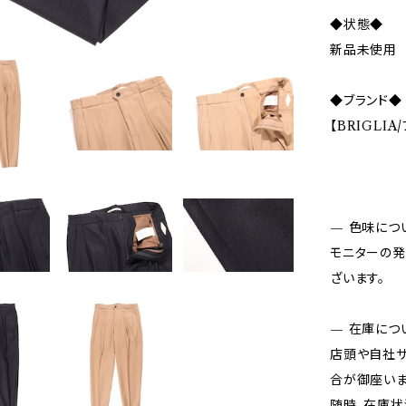
◆状態◆
新品未使用
◆ブランド◆
【BRIGLIA
— 色味につ
モニターの発
ざいます。
— 在庫につ
店頭や自社サ
合が御座いま
随時、在庫状