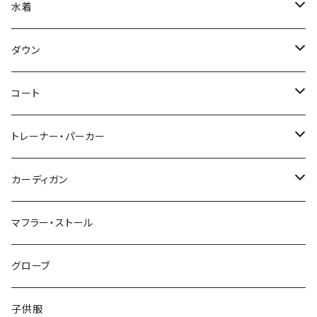
水着
～44/S
ダウン
46/M
～44/S
コート
48/L
46/M
～44/S
トレーナー・パーカー
50/XL～
48/L
46/M
～44/S
カーディガン
50/XL～
48/L
46/M
～44/S
マフラー・ストール
50/XL～
48/L
46/M
グローブ
50/XL～
48/L
子供服