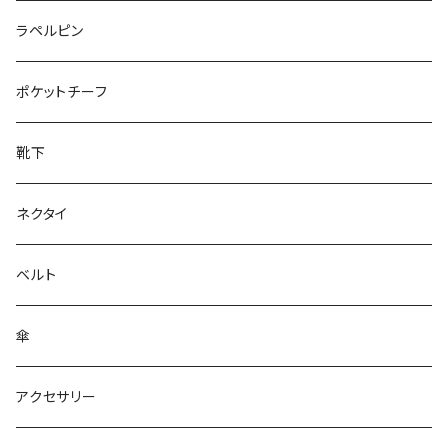
50/XL～
27cm～
ラペルピン
28cm～
ポケットチーフ
靴下
ネクタイ
ベルト
傘
アクセサリー