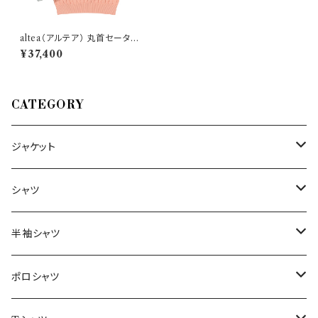
altea（アルテア） 丸首セーター
2051030 29932
¥37,400
CATEGORY
ジャケット
～44/S
シャツ
46/M
～44/S
半袖シャツ
48/L
46/M
～44/S
ポロシャツ