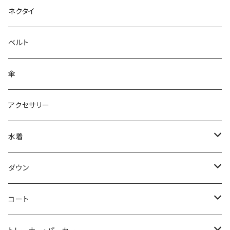
ネクタイ
ベルト
傘
アクセサリー
水着
～44/S
ダウン
46/M
～44/S
コート