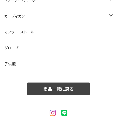
48/L
46/M
～44/S
トレーナー・パーカー
50/XL～
48/L
46/M
～44/S
カーディガン
50/XL～
48/L
46/M
～44/S
マフラー・ストール
50/XL～
48/L
46/M
グローブ
50/XL～
48/L
子供服
50/XL～
商品一覧に戻る