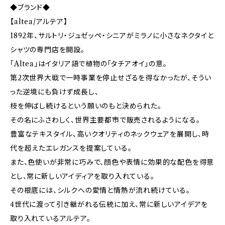
◆ブランド◆
【altea/アルテア】
1892年、サルトリ・ジュゼッペ・シニアがミラノに小さなネクタイと
シャツの専門店を開設。
「Altea」はイタリア語で植物の「タチアオイ」の意。
第2次世界大戦で一時事業を停止せざるを得なかったが、そうい
った逆境にも負けず成長し、
枝を伸ばし続けるという願いのもと決められた。
その名にふさわしく、世界主要都市で販売されるようになる。
豊富なテキスタイル、高いクオリティのネックウェアを展開し、時
代を超えたエレガンスを提案している。
また、色使いが非常に巧みで、顔色や表情に効果的な配色を得意
とし、常に新しいアイディアを取り入れている。
その根底には、シルクへの愛情と情熱が流れ続けている。
4世代に渡って引き継がれる伝統に加え、常に新しいアイデアを
取り入れているアルテア。