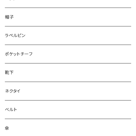
50/XL～
48/L
26cm～
帽子
50/XL～
27cm～
ラペルピン
28cm～
ポケットチーフ
靴下
ネクタイ
ベルト
傘