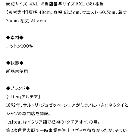
表記サイズ：4XL ※当店基準サイズ 5XL（58）相当
【参考実寸】肩幅 48cm、身幅 62.5cm、ウエスト 60.5cm、着丈
75cm、袖丈 24.5cm
◆素材◆
コットン100%
◆状態◆
新品未使用
◆ブランド◆
【altea/アルテア】
1892年、サルトリ・ジュゼッペ・シニアがミラノに小さなネクタイと
シャツの専門店を開設。
「Altea」はイタリア語で植物の「タチアオイ」の意。
第2次世界大戦で一時事業を停止せざるを得なかったが、そうい