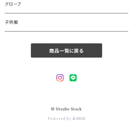
50/XL～
48/L
46/M
グローブ
50/XL～
48/L
子供服
50/XL～
商品一覧に戻る
© Utsubo Stock
Powered by