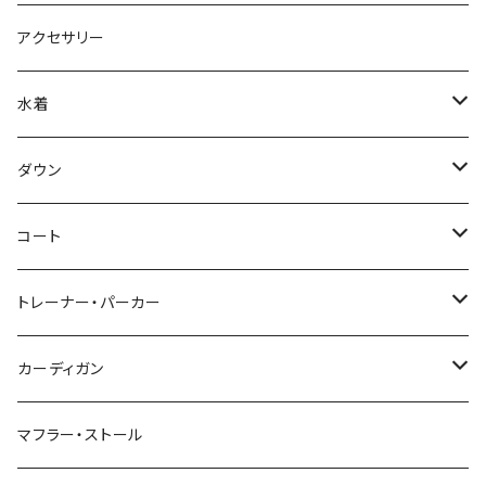
アクセサリー
水着
～44/S
ダウン
46/M
～44/S
コート
48/L
46/M
～44/S
トレーナー・パーカー
50/XL～
48/L
46/M
～44/S
カーディガン
50/XL～
48/L
46/M
～44/S
マフラー・ストール