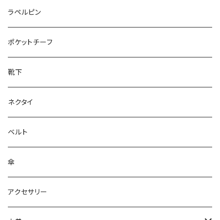
50/XL～
27cm～
ラペルピン
28cm～
ポケットチーフ
靴下
ネクタイ
ベルト
傘
アクセサリー