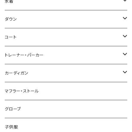
水着
～44/S
ダウン
46/M
～44/S
コート
48/L
46/M
～44/S
トレーナー・パーカー
50/XL～
48/L
46/M
～44/S
カーディガン
50/XL～
48/L
46/M
～44/S
マフラー・ストール
50/XL～
48/L
46/M
グローブ
50/XL～
48/L
子供服