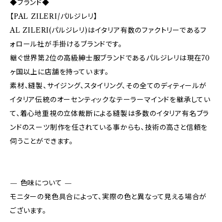
◆ブランド◆
【PAL ZILERI/パルジレリ】
AL ZILERI(パルジレリ)はイタリア有数のファクトリーであるフ
ォロール社が手掛けるブランドです。
継ぐ世界第2位の高級紳士服ブランドであるパルジレリは現在70
ヶ国以上に店舗を持っています。
素材、縫製、サイジング、スタイリング、その全てのディティールが
イタリア伝統のオーセンティックなテーラーマインドを継承してい
て、着心地重視の立体裁断による縫製は多数のイタリア有名ブラ
ンドのスーツ制作を任されている事からも、技術の高さと信頼を
伺うことができます。
— 色味について —
モニターの発色具合によって、実際の色と異なって見える場合が
ございます。