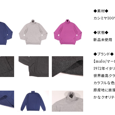
◆素材◆
カシミヤ100
◆状態◆
新品未使用
◆ブランド◆
【malo/マー
1972年イ
世界最高クラ
カラフルな色
原産地に直接
かなクオリテ