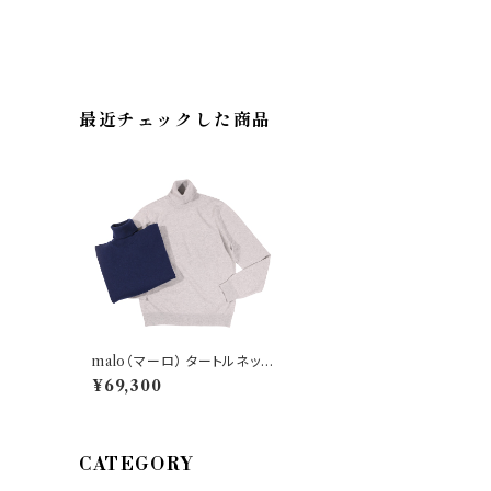
最近チェックした商品
malo（マーロ） タートルネック
セーター UMC004 F1K02
¥69,300
30027
CATEGORY