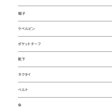
50/XL～
48/L
26cm～
帽子
50/XL～
27cm～
ラペルピン
28cm～
ポケットチーフ
靴下
ネクタイ
ベルト
傘