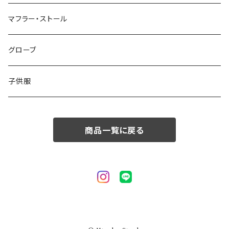
50/XL～
48/L
46/M
～44/S
マフラー・ストール
50/XL～
48/L
46/M
グローブ
50/XL～
48/L
子供服
50/XL～
商品一覧に戻る