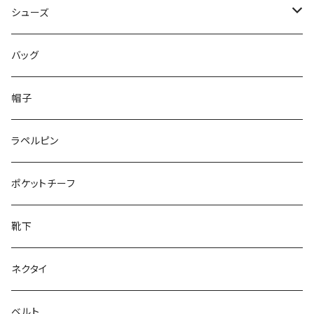
50/XL～
48/L
46/M
～44/S
シューズ
50/XL～
48/L
46/M
～25.5cm
バッグ
50/XL～
48/L
26cm～
帽子
50/XL～
27cm～
ラペルピン
28cm～
ポケットチーフ
靴下
ネクタイ
ベルト