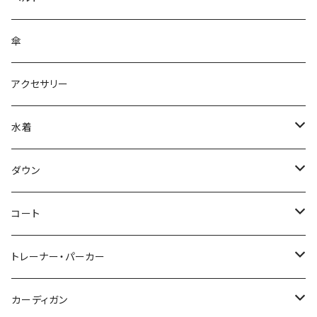
傘
アクセサリー
水着
～44/S
ダウン
46/M
～44/S
コート
48/L
46/M
～44/S
トレーナー・パーカー
50/XL～
48/L
46/M
～44/S
カーディガン